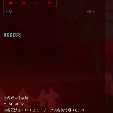
28
29
30
31
« 2月
4月 »
ACCESS
渋谷近未来会館
〒150-0002
渋谷区渋谷1-11-1 ヒューリック渋谷美竹通りビルB1