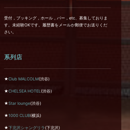
受付，ブッキング，ホール，バー，etc、募集しておりま
す。未経験OKです。履歴書をメールか郵便でお送りくだ
さい。
系列店
★
Club MALCOLM
(渋谷)
★
CHELSEA HOTEL
(渋谷)
★
Star lounge
(渋谷)
★
1000 CLUB
(横浜)
★
下北沢シャングリラ
(下北沢)