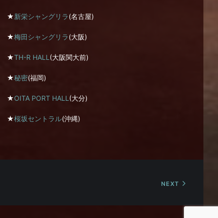
★
新栄シャングリラ
(名古屋)
★
梅田シャングリラ
(大阪)
★
TH-R HALL
(大阪関大前)
★
秘密
(福岡)
★
OITA PORT HALL
(大分)
★
桜坂セントラル
(沖縄)
NEXT