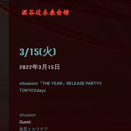
3/15(火)
2022年3月15日
situasion「THE YEAR」RELEASE PARTY‼︎
TOKYO2dayz
situasion
Guest:
衛星とカラテア