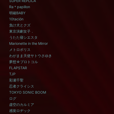
SUPER REPLiCA
Ra＊papillon
明確BABY
10tación
負け犬とクズ
東京演劇女子．
うたた寝シエスタ
Marionette in the Mirror
メトロポリス
わがまま天使サトウさゆき
夢想☆プロトコル
FLAPSTAR
TJP
彩瀬千聖
忍者クライシス
TOKYO SONIC BOOM
ログ
虚空のカルミア
感覚ロヂック