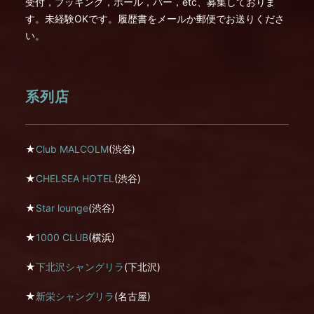
受付，ブッキング，ホール，バー，etc、募集しておりま
す。未経験OKです。履歴書をメールか郵便でお送りくださ
い。
系列店
★
Club MALCOLM
(渋谷)
★
CHELSEA HOTEL
(渋谷)
★
Star lounge
(渋谷)
★
1000 CLUB
(横浜)
★
下北沢シャングリラ
(下北沢)
★
新栄シャングリラ
(名古屋)