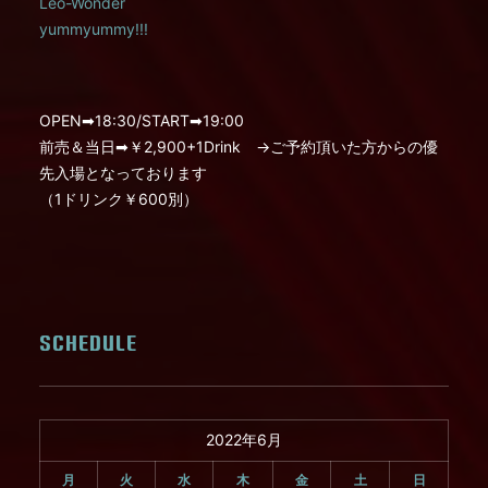
Leo-Wonder
yummyummy!!!
OPEN➡︎18:30/START➡︎19:00
前売＆当日➡︎￥2,900+1Drink →ご予約頂いた方からの優
先入場となっております
（1ドリンク￥600別）
SCHEDULE
2022年6月
月
火
水
木
金
土
日