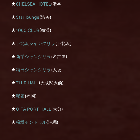
★
CHELSEA HOTEL
(渋谷)
★
Star lounge
(渋谷)
★
1000 CLUB
(横浜)
★
下北沢シャングリラ
(下北沢)
★
新栄シャングリラ
(名古屋)
★
梅田シャングリラ
(大阪)
★
TH-R HALL
(大阪関大前)
★
秘密
(福岡)
★
OITA PORT HALL
(大分)
★
桜坂セントラル
(沖縄)