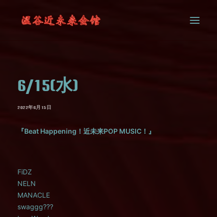
SYSTEM
6/15(水)
CONTACT
2022年6月15日
『Beat Happening！近未来POP MUSIC！』
FiDZ
NELN
MANACLE
swaggg???