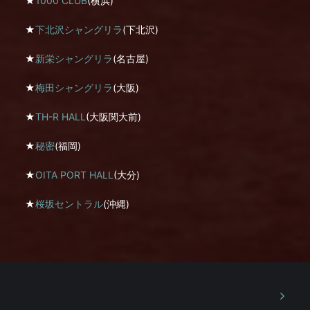
★
1000 CLUB
(横浜)
★
下北沢シャングリラ
(下北沢)
★
新栄シャングリラ
(名古屋)
★
梅田シャングリラ
(大阪)
★
TH-R HALL
(大阪関大前)
★
秘密
(福岡)
★
OITA PORT HALL
(大分)
★
桜坂セントラル
(沖縄)