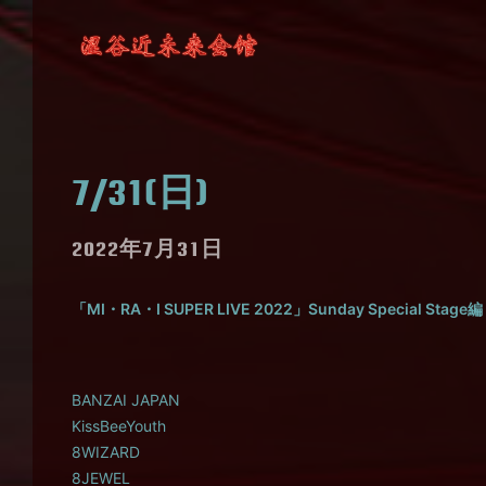
7/31(日)
2022年7月31日
「MI・RA・I SUPER LIVE 2022」Sunday Special Stage編
BANZAI JAPAN
KissBeeYouth
8WIZARD
8JEWEL