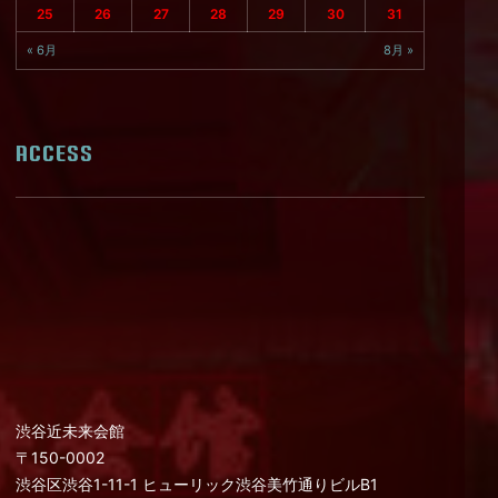
25
26
27
28
29
30
31
« 6月
8月 »
ACCESS
渋谷近未来会館
〒150-0002
渋谷区渋谷1-11-1 ヒューリック渋谷美竹通りビルB1