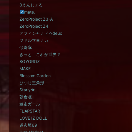
8えんじぇる
mate.
ZeroProject Z3-A
ZeroProject Z4
アフィシャナドゥdeux
ヲドルマヨナカ
傾奇隊
きっと、これが世界？
8OYOROZ
MAKE
Blossom Garden
ひつじ三角形
Starly☆
朝倉凜
迷走ガール
FLAPSTAR
LOVE IZ DOLL
道玄坂69