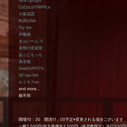
Girls Upright
CoCoLo♡RiPPLe
小泉花恋
RURUDiA
Try me
伊藤桃
きゅい〜ん’ズ
未明の音楽室
あっともっち
真冬桃
SeedS/PISTIL
SE-tsu-NA
ルミキスex
and more…
順不同
開場10：30 開演11：00予定※変更される場合ございます
一般2,500円/前方最優先3,500円（販売数限定）当日500円