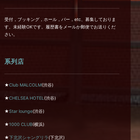
受付，ブッキング，ホール，バー，etc、募集しておりま
す。未経験OKです。履歴書をメールか郵便でお送りくだ
さい。
系列店
★
Club MALCOLM
(渋谷)
★
CHELSEA HOTEL
(渋谷)
★
Star lounge
(渋谷)
★
1000 CLUB
(横浜)
★
下北沢シャングリラ
(下北沢)