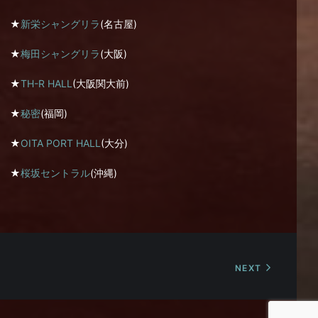
★
新栄シャングリラ
(名古屋)
★
梅田シャングリラ
(大阪)
★
TH-R HALL
(大阪関大前)
★
秘密
(福岡)
★
OITA PORT HALL
(大分)
★
桜坂セントラル
(沖縄)
NEXT