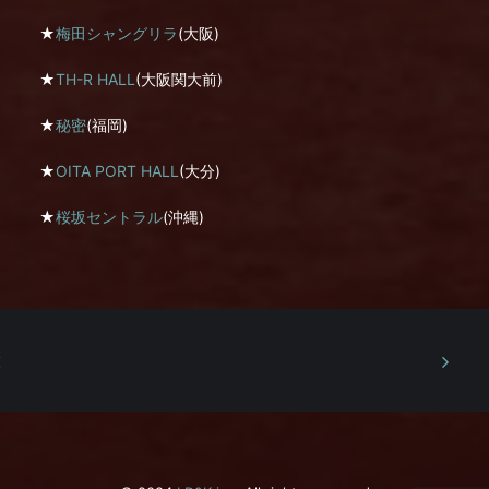
★
梅田シャングリラ
(大阪)
★
TH-R HALL
(大阪関大前)
★
秘密
(福岡)
★
OITA PORT HALL
(大分)
★
桜坂セントラル
(沖縄)