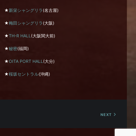
★
新栄シャングリラ
(名古屋)
★
梅田シャングリラ
(大阪)
★
TH-R HALL
(大阪関大前)
★
秘密
(福岡)
★
OITA PORT HALL
(大分)
★
桜坂セントラル
(沖縄)
NEXT