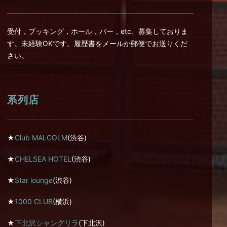
受付，ブッキング，ホール，バー，etc、募集しておりま
す。未経験OKです。履歴書をメールか郵便でお送りくだ
さい。
系列店
★
Club MALCOLM
(渋谷)
★
CHELSEA HOTEL
(渋谷)
★
Star lounge
(渋谷)
★
1000 CLUB
(横浜)
★
下北沢シャングリラ
(下北沢)