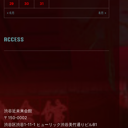
29
30
31
« 6月
8月 »
ACCESS
渋谷近未来会館
〒150-0002
渋谷区渋谷1-11-1 ヒューリック渋谷美竹通りビルB1