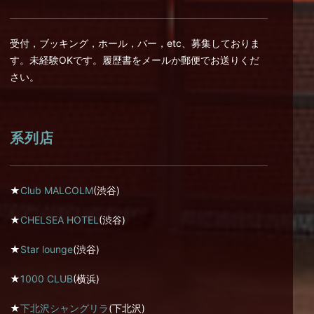
受付，ブッキング，ホール，バー，etc、募集しておりま
す。未経験OKです。履歴書をメールか郵便でお送りくだ
さい。
系列店
★
Club MALCOLM
(渋谷)
★
CHELSEA HOTEL
(渋谷)
★
Star lounge
(渋谷)
★
1000 CLUB
(横浜)
★
下北沢シャングリラ
(下北沢)