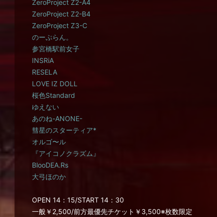
ZeroProject Z2-A4
ZeroProject Z2-B4
ZeroProject Z3-C
のーぷらん。
参宮橋駅前女子
INSRiA
RESELA
LOVE IZ DOLL
桜色Standard
ゆえない
あのね-ANONE-
彗星のスターティア*
オルゴ〜ル
『アイコノクラズム』
BlooDEA.Rs
大弓ほのか
OPEN 14：15/START 14：30
一般￥2,500/前方最優先チケット￥3,500※枚数限定