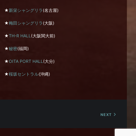
★
新栄シャングリラ
(名古屋)
★
梅田シャングリラ
(大阪)
★
TH-R HALL
(大阪関大前)
★
秘密
(福岡)
★
OITA PORT HALL
(大分)
★
桜坂セントラル
(沖縄)
NEXT