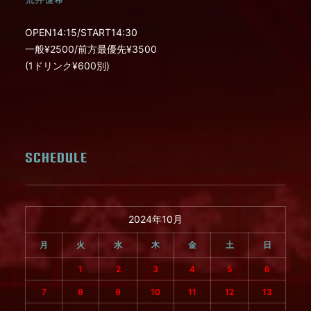
OPEN14:15/START14:30
一般¥2500/前方最優先¥3500
(1ドリンク¥600別)
SCHEDULE
2024年10月
月
火
水
木
金
土
日
1
2
3
4
5
6
7
8
9
10
11
12
13