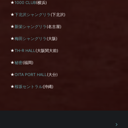
★
1000 CLUB
(横浜)
★
下北沢シャングリラ
(下北沢)
★
新栄シャングリラ
(名古屋)
★
梅田シャングリラ
(大阪)
★
TH-R HALL
(大阪関大前)
★
秘密
(福岡)
★
OITA PORT HALL
(大分)
★
桜坂セントラル
(沖縄)