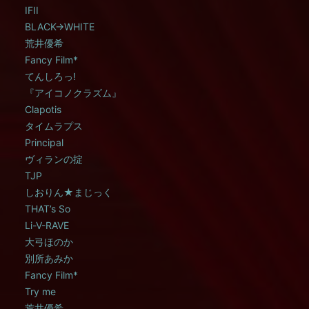
IFII
BLACK→WHITE
荒井優希
Fancy Film*
てんしろっ!
『アイコノクラズム』
Clapotis
タイムラプス
Principal
ヴィランの掟
TJP
しおりん★まじっく
THAT’s So
Li-V-RAVE
大弓ほのか
別所あみか
Fancy Film*
Try me
荒井優希