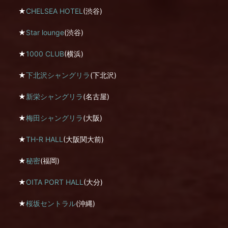
★
CHELSEA HOTEL
(渋谷)
★
Star lounge
(渋谷)
★
1000 CLUB
(横浜)
★
下北沢シャングリラ
(下北沢)
★
新栄シャングリラ
(名古屋)
★
梅田シャングリラ
(大阪)
★
TH-R HALL
(大阪関大前)
★
秘密
(福岡)
★
OITA PORT HALL
(大分)
★
桜坂セントラル
(沖縄)