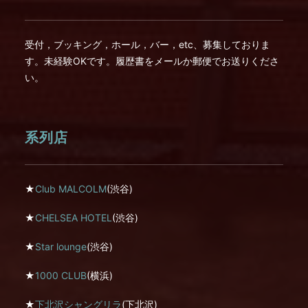
受付，ブッキング，ホール，バー，etc、募集しておりま
す。未経験OKです。履歴書をメールか郵便でお送りくださ
い。
系列店
★
Club MALCOLM
(渋谷)
★
CHELSEA HOTEL
(渋谷)
★
Star lounge
(渋谷)
★
1000 CLUB
(横浜)
★
下北沢シャングリラ
(下北沢)