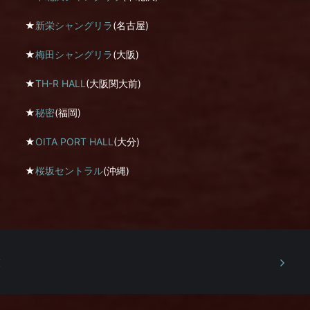
★
新栄シャングリラ
(名古屋)
★
梅田シャングリラ
(大阪)
★
TH-R HALL
(大阪関大前)
★
秘密
(福岡)
★
OITA PORT HALL
(大分)
★
桜坂セントラル
(沖縄)