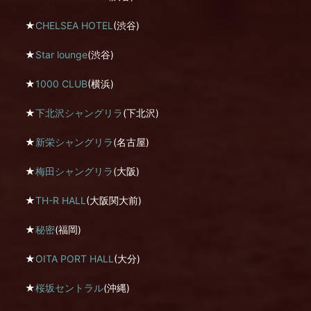
★
CHELSEA HOTEL
(渋谷)
★
Star lounge
(渋谷)
★
1000 CLUB
(横浜)
★
下北沢シャングリラ
(下北沢)
★
新栄シャングリラ
(名古屋)
★
梅田シャングリラ
(大阪)
★
TH-R HALL
(大阪関大前)
★
秘密
(福岡)
★
OITA PORT HALL
(大分)
★
桜坂セントラル
(沖縄)