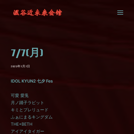
SYSTEM
7/7(月)
CONTACT
2025年7月7日
IDOL KYUN2 七夕 Fes
可愛 愛兎
月ノ踊子ラビット
キミとプレリュード
ふぁにまるキングダム
THE+BETH
アイアイタイガー