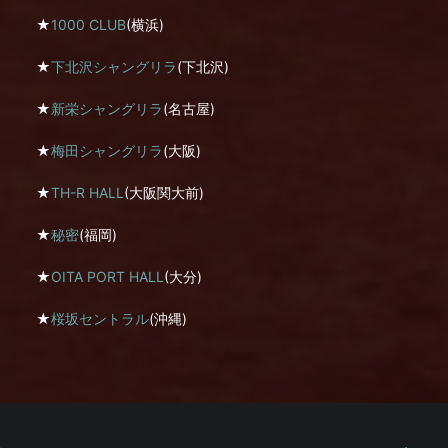
★
1000 CLUB
(横浜)
★
下北沢シャングリラ
(下北沢)
★
新栄シャングリラ
(名古屋)
★
梅田シャングリラ
(大阪)
★
TH-R HALL
(大阪関大前)
★
秘密
(福岡)
★
OITA PORT HALL
(大分)
★
桜坂セントラル
(沖縄)