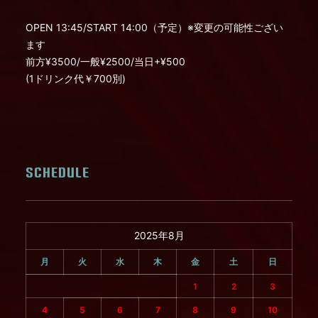
OPEN 13:45/START 14:00（予定）※変更の可能性ござい
ます
前方¥3500/一般¥2500/当日+¥500
(1ドリンク代￥700別)
SCHEDULE
2025年8月
月
火
水
木
金
土
日
1
2
3
4
5
6
7
8
9
10