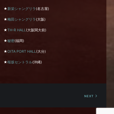
★
新栄シャングリラ
(名古屋)
★
梅田シャングリラ
(大阪)
★
TH-R HALL
(大阪関大前)
★
秘密
(福岡)
★
OITA PORT HALL
(大分)
★
桜坂セントラル
(沖縄)
NEXT