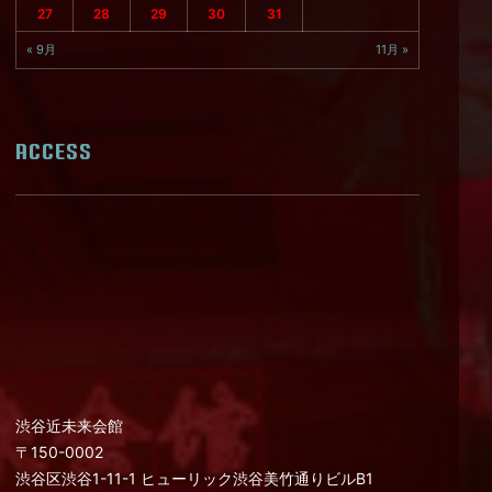
27
28
29
30
31
« 9月
11月 »
ACCESS
渋谷近未来会館
〒150-0002
渋谷区渋谷1-11-1 ヒューリック渋谷美竹通りビルB1