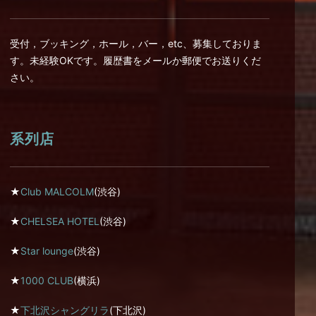
受付，ブッキング，ホール，バー，etc、募集しておりま
す。未経験OKです。履歴書をメールか郵便でお送りくだ
さい。
系列店
★
Club MALCOLM
(渋谷)
★
CHELSEA HOTEL
(渋谷)
★
Star lounge
(渋谷)
★
1000 CLUB
(横浜)
★
下北沢シャングリラ
(下北沢)