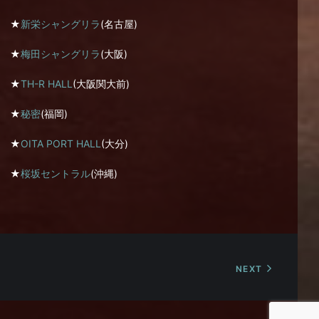
★
新栄シャングリラ
(名古屋)
★
梅田シャングリラ
(大阪)
★
TH-R HALL
(大阪関大前)
★
秘密
(福岡)
★
OITA PORT HALL
(大分)
★
桜坂セントラル
(沖縄)
NEXT