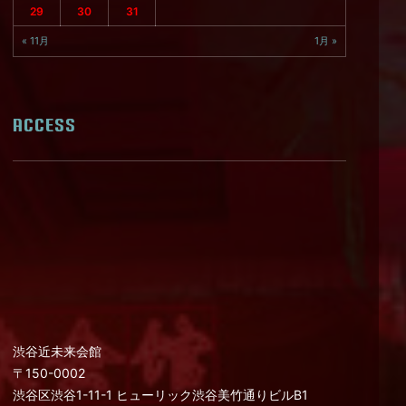
29
30
31
« 11月
1月 »
ACCESS
渋谷近未来会館
〒150-0002
渋谷区渋谷1-11-1 ヒューリック渋谷美竹通りビルB1