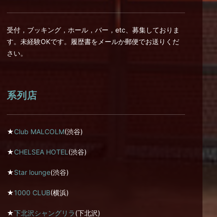
受付，ブッキング，ホール，バー，etc、募集しておりま
す。未経験OKです。履歴書をメールか郵便でお送りくだ
さい。
系列店
★
Club MALCOLM
(渋谷)
★
CHELSEA HOTEL
(渋谷)
★
Star lounge
(渋谷)
★
1000 CLUB
(横浜)
★
下北沢シャングリラ
(下北沢)