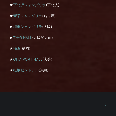
★
下北沢シャングリラ
(下北沢)
★
新栄シャングリラ
(名古屋)
★
梅田シャングリラ
(大阪)
★
TH-R HALL
(大阪関大前)
★
秘密
(福岡)
★
OITA PORT HALL
(大分)
★
桜坂セントラル
(沖縄)