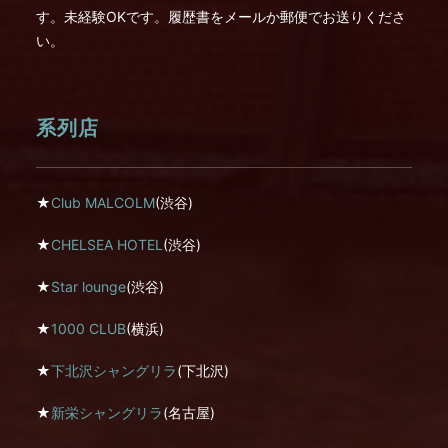
す。未経験OKです。履歴書をメールか郵便でお送りくださ
い。
系列店
★
Club MALCOLM
(渋谷)
★
CHELSEA HOTEL
(渋谷)
★
Star lounge
(渋谷)
★
1000 CLUB
(横浜)
★
下北沢シャングリラ
(下北沢)
★
新栄シャングリラ
(名古屋)