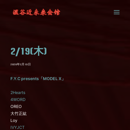
SYSTEM
2/19(木)
CONTACT
2026年2月19日
F.Y.C presents「MODEL X」
2Hearts
4WORD
OREO
大竹正紘
Loy
IVYJCT