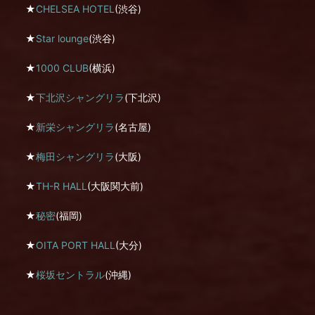
★
CHELSEA HOTEL
(渋谷)
★
Star lounge
(渋谷)
★
1000 CLUB
(横浜)
★
下北沢シャングリラ
(下北沢)
★
新栄シャングリラ
(名古屋)
★
梅田シャングリラ
(大阪)
★
TH-R HALL
(大阪関大前)
★
秘密
(福岡)
★
OITA PORT HALL
(大分)
★
桜坂セントラル
(沖縄)