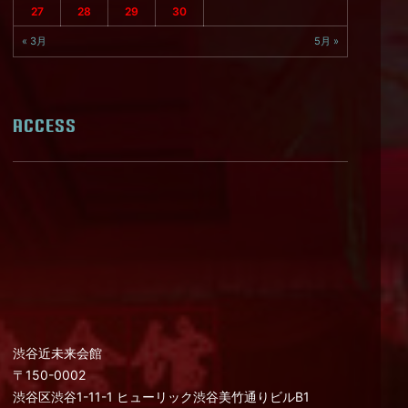
27
28
29
30
« 3月
5月 »
ACCESS
渋谷近未来会館
〒150-0002
渋谷区渋谷1-11-1 ヒューリック渋谷美竹通りビルB1