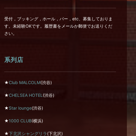
受付，ブッキング，ホール，バー，etc、募集しておりま
す。未経験OKです。履歴書をメールか郵便でお送りくだ
さい。
系列店
★
Club MALCOLM
(渋谷)
★
CHELSEA HOTEL
(渋谷)
★
Star lounge
(渋谷)
★
1000 CLUB
(横浜)
★
下北沢シャングリラ
(下北沢)