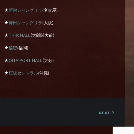
★
新栄シャングリラ
(名古屋)
★
梅田シャングリラ
(大阪)
★
TH-R HALL
(大阪関大前)
★
秘密
(福岡)
★
OITA PORT HALL
(大分)
★
桜坂セントラル
(沖縄)
NEXT