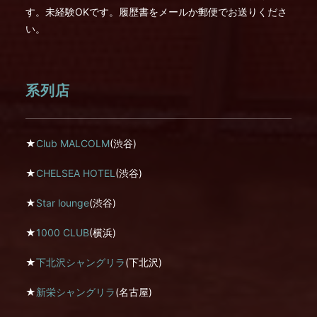
す。未経験OKです。履歴書をメールか郵便でお送りくださ
い。
系列店
★
Club MALCOLM
(渋谷)
★
CHELSEA HOTEL
(渋谷)
★
Star lounge
(渋谷)
★
1000 CLUB
(横浜)
★
下北沢シャングリラ
(下北沢)
★
新栄シャングリラ
(名古屋)