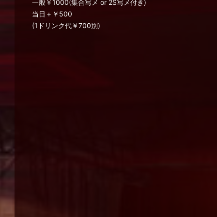
一般￥1000(集合写メ or 2S写メ付き)
当日＋￥500
(1ドリンク代￥700別)