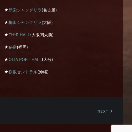
★
新栄シャングリラ
(名古屋)
★
梅田シャングリラ
(大阪)
★
TH-R HALL
(大阪関大前)
★
秘密
(福岡)
★
OITA PORT HALL
(大分)
★
桜坂セントラル
(沖縄)
NEXT