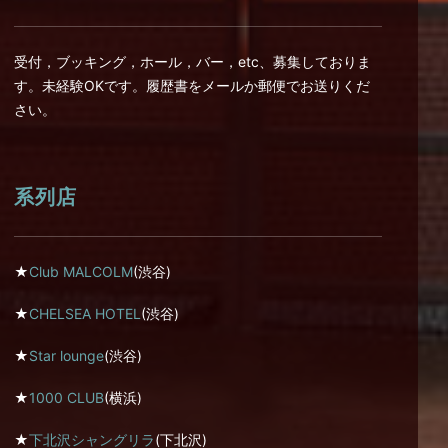
受付，ブッキング，ホール，バー，etc、募集しておりま
す。未経験OKです。履歴書をメールか郵便でお送りくだ
さい。
系列店
★
Club MALCOLM
(渋谷)
★
CHELSEA HOTEL
(渋谷)
★
Star lounge
(渋谷)
★
1000 CLUB
(横浜)
★
下北沢シャングリラ
(下北沢)