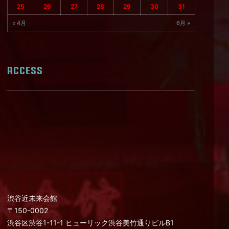
25
26
27
28
29
30
31
« 4月
6月 »
ACCESS
渋谷近未来会館
〒150-0002
渋谷区渋谷1-11-1 ヒューリック渋谷美竹通りビルB1