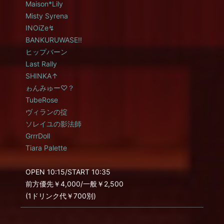
Maison*Lily
Misty Syrena
INOiZe↯
BANKURUWASE!!
ヒップバーン
Last Rally
SHINKA↑
ゎんみゅー♡？
TubeRose
ヴィランの掟
ソレイユの影法師
GrrrDoll
Tiara Palette
OPEN 10:15/START 10:35
前方優先￥4,000/一般￥2,500
(1ドリンク代￥700別)