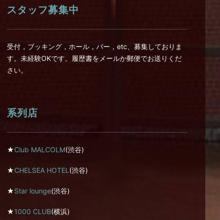
スタッフ募集中
受付，ブッキング，ホール，バー，etc、募集しておりま
す。未経験OKです。履歴書をメールか郵便でお送りくだ
さい。
系列店
★
Club MALCOLM
(渋谷)
★
CHELSEA HOTEL
(渋谷)
★
Star lounge
(渋谷)
★
1000 CLUB
(横浜)