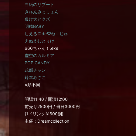
白紙のリブート
きゅんみっしょん
負け犬とクズ
明確BABY
しえる♡de♡ね～じゅ
えぬえむとぅけ
666ちゃん！.exe
虚空のカルミア
POP CANDY
式部チャン
鈴本みさこ
※順不同
開場11:40 / 開演12:00
前売り2500円 / 当日3000円
(1ドリンク￥600別)
主催：Dreamcollection