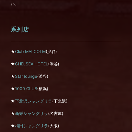
い。
系列店
★
Club MALCOLM
(渋谷)
★
CHELSEA HOTEL
(渋谷)
★
Star lounge
(渋谷)
★
1000 CLUB
(横浜)
★
下北沢シャングリラ
(下北沢)
★
新栄シャングリラ
(名古屋)
★
梅田シャングリラ
(大阪)