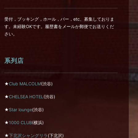
受付，ブッキング，ホール，バー，etc、募集しておりま
す。未経験OKです。履歴書をメールか郵便でお送りくだ
さい。
系列店
★
Club MALCOLM
(渋谷)
★
CHELSEA HOTEL
(渋谷)
★
Star lounge
(渋谷)
★
1000 CLUB
(横浜)
★
下北沢シャングリラ
(下北沢)