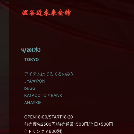
4/20(水)
TOKYO
アイテムはてるてるのみ3、
JYA☆PON
buGG
KATACOTO＊BANK
ANA®KIE
OPEN18:00/START18:20
前売優先2500円/前売通常1500円/当日+500円
(1ドリンク￥600別)