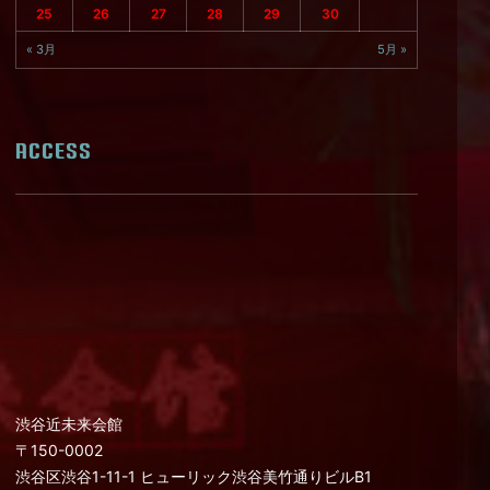
25
26
27
28
29
30
« 3月
5月 »
ACCESS
渋谷近未来会館
〒150-0002
渋谷区渋谷1-11-1 ヒューリック渋谷美竹通りビルB1