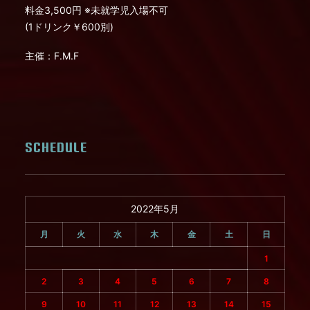
料金3,500円 ※未就学児入場不可
(1ドリンク￥600別)
主催：F.M.F
SCHEDULE
2022年5月
月
火
水
木
金
土
日
1
2
3
4
5
6
7
8
9
10
11
12
13
14
15