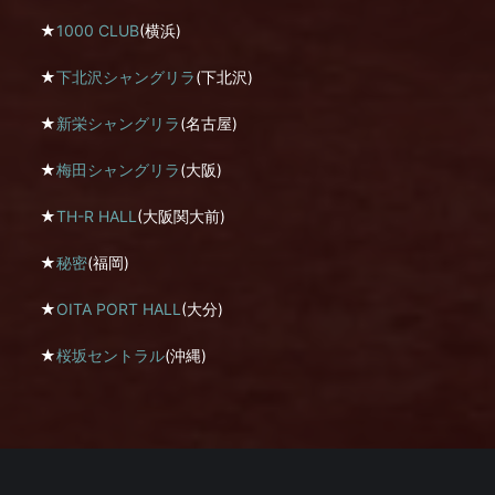
★
1000 CLUB
(横浜)
★
下北沢シャングリラ
(下北沢)
★
新栄シャングリラ
(名古屋)
★
梅田シャングリラ
(大阪)
★
TH-R HALL
(大阪関大前)
★
秘密
(福岡)
★
OITA PORT HALL
(大分)
★
桜坂セントラル
(沖縄)