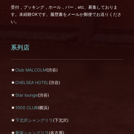
受付，ブッキング，ホール，バー，etc、募集しておりま
す。未経験OKです。履歴書をメールか郵便でお送りくださ
い。
系列店
★
Club MALCOLM
(渋谷)
★
CHELSEA HOTEL
(渋谷)
★
Star lounge
(渋谷)
★
1000 CLUB
(横浜)
★
下北沢シャングリラ
(下北沢)
★
新栄シャングリラ
(名古屋)