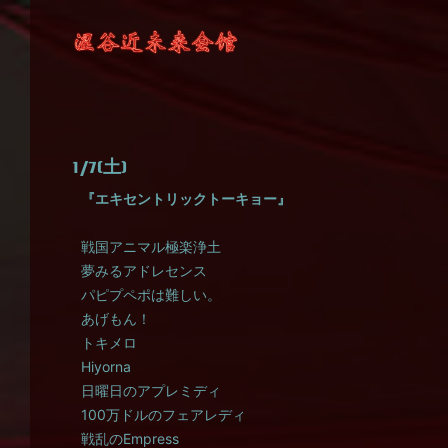
1/7(土)
『エキセントリックトーキョー』
戦国アニマル極楽浄土
夢みるアドレセンス
パピプペポは難しい。
あげもん！
トキメロ
Hiyorna
日曜日のアプレミディ
100万ドルのフェアレディ
戦乱のEmpress