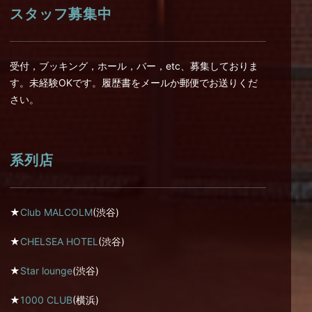
スタッフ募集中
受付，ブッキング，ホール，バー，etc、募集しておりま
す。未経験OKです。履歴書をメールか郵便でお送りくだ
さい。
系列店
★
Club MALCOLM
(渋谷)
★
CHELSEA HOTEL
(渋谷)
★
Star lounge
(渋谷)
★
1000 CLUB
(横浜)