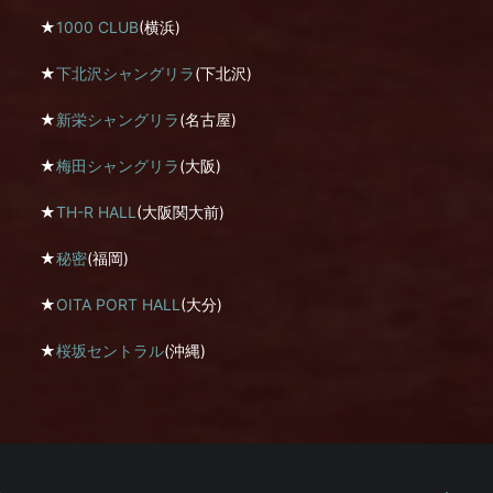
★
1000 CLUB
(横浜)
★
下北沢シャングリラ
(下北沢)
★
新栄シャングリラ
(名古屋)
★
梅田シャングリラ
(大阪)
★
TH-R HALL
(大阪関大前)
★
秘密
(福岡)
★
OITA PORT HALL
(大分)
★
桜坂セントラル
(沖縄)