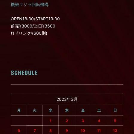
機械クジラ回転機構
OPEN18:30/START19:00
前売¥3000/当日¥3500
(1ドリンク¥600別)
SCHEDULE
2023年3月
月
火
水
木
金
土
日
1
2
3
4
5
6
7
8
9
10
11
12