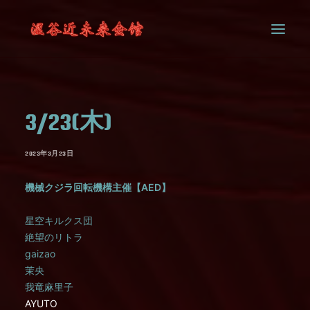
SYSTEM
3/23(木)
CONTACT
2023年3月23日
機械クジラ回転機構主催【AED】
星空キルクス団
絶望のリトラ
gaizao
茉央
我竜麻里子
AYUTO