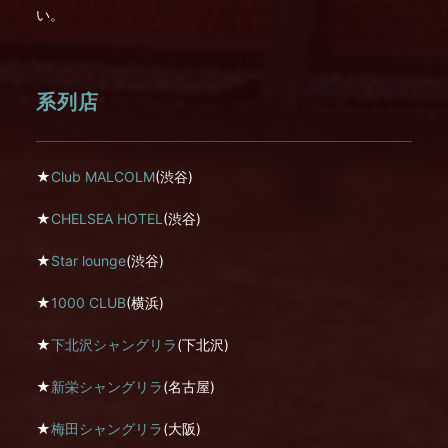
い。
系列店
★
Club MALCOLM
(渋谷)
★
CHELSEA HOTEL
(渋谷)
★
Star lounge
(渋谷)
★
1000 CLUB
(横浜)
★
下北沢シャングリラ
(下北沢)
★
新栄シャングリラ
(名古屋)
★
梅田シャングリラ
(大阪)