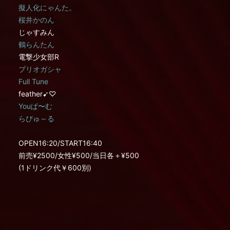
擬人化にゃんた。
桜井かのん
じゃすみん
鶴らんたん
電撃少女部R
ブリオガシャ
Full Tune
feather➹♡
Youぱ〜む
らびゅ～る
OPEN16:20/START16:40
前売¥2500/女性¥500/当日各＋¥500
(1ドリンク代￥600別)