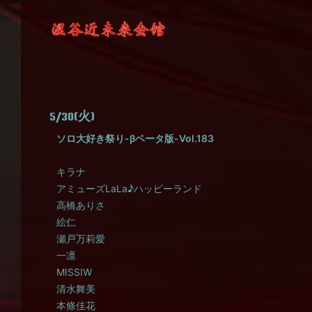
5/30(火)
ソロ大好き祭り-βベータ版-Vol.183
キラナ
アミューズLaLa♪ハッピーランド
高橋ありさ
絵仁
瀬戸万莉愛
一凛
MISSIW
清水舞美
本條佳花