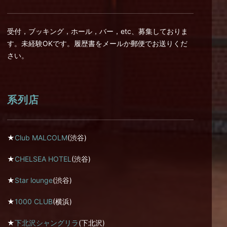
受付，ブッキング，ホール，バー，etc、募集しておりま
す。未経験OKです。履歴書をメールか郵便でお送りくだ
さい。
系列店
★
Club MALCOLM
(渋谷)
★
CHELSEA HOTEL
(渋谷)
★
Star lounge
(渋谷)
★
1000 CLUB
(横浜)
★
下北沢シャングリラ
(下北沢)