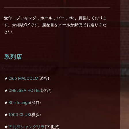
受付，ブッキング，ホール，バー，etc、募集しておりま
す。未経験OKです。履歴書をメールか郵便でお送りくだ
さい。
系列店
★
Club MALCOLM
(渋谷)
★
CHELSEA HOTEL
(渋谷)
★
Star lounge
(渋谷)
★
1000 CLUB
(横浜)
★
下北沢シャングリラ
(下北沢)