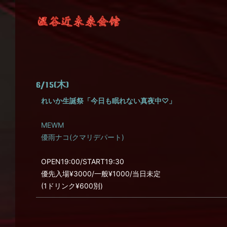
6/15(木)
れいか生誕祭「今日も眠れない真夜中♡」
MEWM
優雨ナコ(クマリデパート)
OPEN19:00/START19:30
優先入場¥3000/一般¥1000/当日未定
(1ドリンク¥600別)