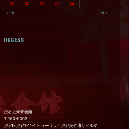
26
27
28
29
30
« 5月
7月 »
ACCESS
渋谷近未来会館
〒150-0002
渋谷区渋谷1-11-1 ヒューリック渋谷美竹通りビルB1