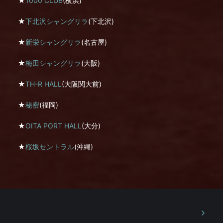
★
1000 CLUB
(横浜)
★
下北沢シャングリラ
(下北沢)
★
新栄シャングリラ
(名古屋)
★
梅田シャングリラ
(大阪)
★
TH-R HALL
(大阪関大前)
★
秘密
(福岡)
★
OITA PORT HALL
(大分)
★
桜坂セントラル
(沖縄)