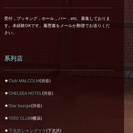
受付，ブッキング，ホール，バー，etc、募集しておりま
す。未経験OKです。履歴書をメールか郵便でお送りくだ
さい。
系列店
★
Club MALCOLM
(渋谷)
★
CHELSEA HOTEL
(渋谷)
★
Star lounge
(渋谷)
★
1000 CLUB
(横浜)
★
下北沢シャングリラ
(下北沢)