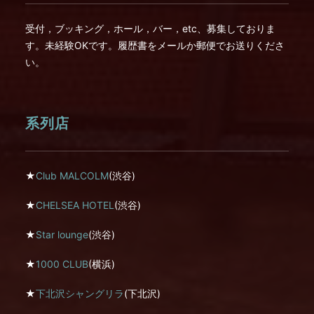
受付，ブッキング，ホール，バー，etc、募集しておりま
す。未経験OKです。履歴書をメールか郵便でお送りくださ
い。
系列店
★
Club MALCOLM
(渋谷)
★
CHELSEA HOTEL
(渋谷)
★
Star lounge
(渋谷)
★
1000 CLUB
(横浜)
★
下北沢シャングリラ
(下北沢)