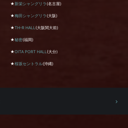
★
新栄シャングリラ
(名古屋)
★
梅田シャングリラ
(大阪)
★
TH-R HALL
(大阪関大前)
★
秘密
(福岡)
★
OITA PORT HALL
(大分)
★
桜坂セントラル
(沖縄)