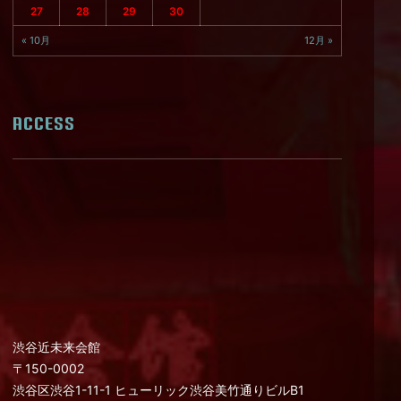
27
28
29
30
« 10月
12月 »
ACCESS
渋谷近未来会館
〒150-0002
渋谷区渋谷1-11-1 ヒューリック渋谷美竹通りビルB1