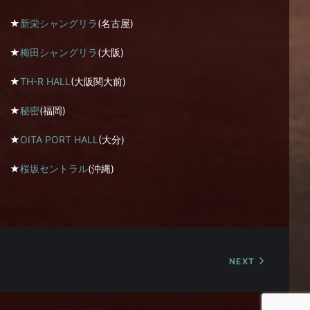
★
新栄シャングリラ
(名古屋)
★
梅田シャングリラ
(大阪)
★
TH-R HALL
(大阪関大前)
★
秘密
(福岡)
★
OITA PORT HALL
(大分)
★
桜坂セントラル
(沖縄)
NEXT