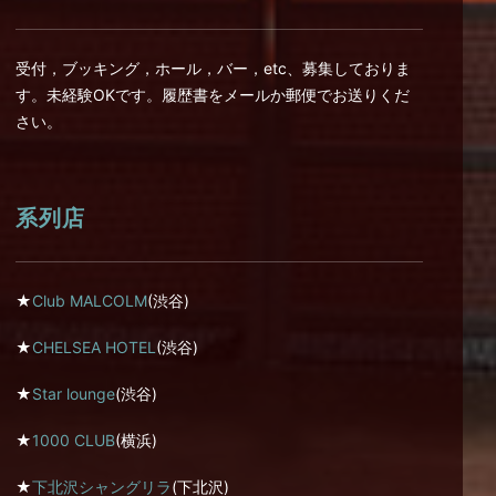
受付，ブッキング，ホール，バー，etc、募集しておりま
す。未経験OKです。履歴書をメールか郵便でお送りくだ
さい。
系列店
★
Club MALCOLM
(渋谷)
★
CHELSEA HOTEL
(渋谷)
★
Star lounge
(渋谷)
★
1000 CLUB
(横浜)
★
下北沢シャングリラ
(下北沢)