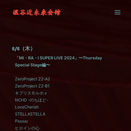
SYSTEM
6/6（木）
CONTACT
「MI・RA・I SUPER LIVE 2024」〜Thursday
Special Stage編〜
ZeroProject Z2-A2
ZeroProject Z2-B1
キプリスモルホォ
NCHD -のちほど-
LoveCherish
STELLASTELLA
Piuuuu
ヒロインの心