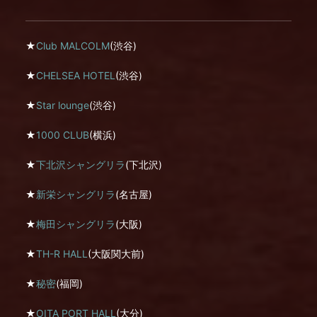
★
Club MALCOLM
(渋谷)
★
CHELSEA HOTEL
(渋谷)
★
Star lounge
(渋谷)
★
1000 CLUB
(横浜)
★
下北沢シャングリラ
(下北沢)
★
新栄シャングリラ
(名古屋)
★
梅田シャングリラ
(大阪)
★
TH-R HALL
(大阪関大前)
★
秘密
(福岡)
★
OITA PORT HALL
(大分)