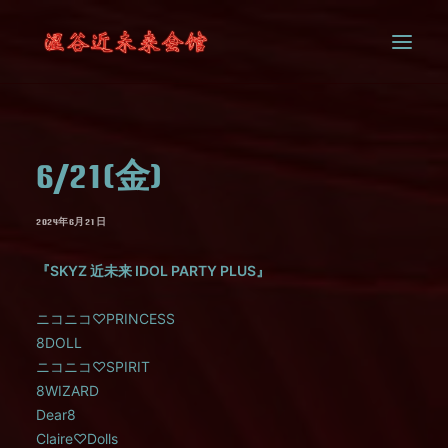
SYSTEM
6/21(金)
CONTACT
2024年6月21日
『SKYZ 近未来 IDOL PARTY PLUS』
ニコニコ♡PRINCESS
8DOLL
ニコニコ♡SPIRIT
8WIZARD
Dear8
Claire♡Dolls