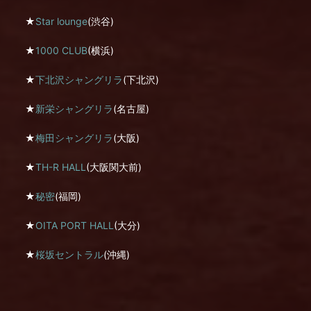
★
Star lounge
(渋谷)
★
1000 CLUB
(横浜)
★
下北沢シャングリラ
(下北沢)
★
新栄シャングリラ
(名古屋)
★
梅田シャングリラ
(大阪)
★
TH-R HALL
(大阪関大前)
★
秘密
(福岡)
★
OITA PORT HALL
(大分)
★
桜坂セントラル
(沖縄)