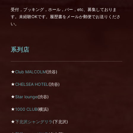
受付，ブッキング，ホール，バー，etc、募集しておりま
す。未経験OKです。履歴書をメールか郵便でお送りくださ
い。
系列店
★
Club MALCOLM
(渋谷)
★
CHELSEA HOTEL
(渋谷)
★
Star lounge
(渋谷)
★
1000 CLUB
(横浜)
★
下北沢シャングリラ
(下北沢)