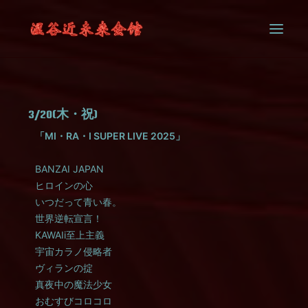
SYSTEM
3/20(木・祝)
CONTACT
「MI・RA・I SUPER LIVE 2025」
BANZAI JAPAN
ヒロインの心
いつだって青い春。
世界逆転宣言！
KAWAIi至上主義
宇宙カラノ侵略者
ヴィランの掟
真夜中の魔法少女
おむすびコロコロ