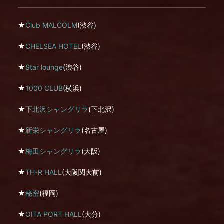
★
Club MALCOLM
(渋谷)
★
CHELSEA HOTEL
(渋谷)
★
Star lounge
(渋谷)
★
1000 CLUB
(横浜)
★
下北沢シャングリラ
(下北沢)
★
新栄シャングリラ
(名古屋)
★
梅田シャングリラ
(大阪)
★
TH-R HALL
(大阪関大前)
★
秘密
(福岡)
★
OITA PORT HALL
(大分)