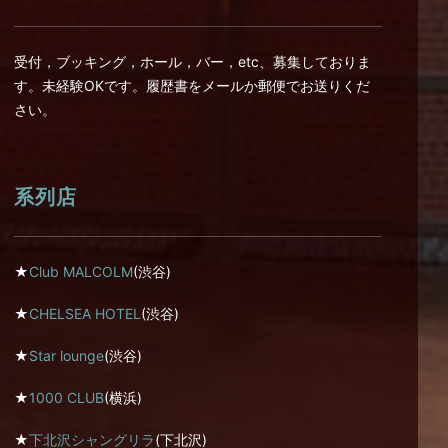
受付，ブッキング，ホール，バー，etc、募集しておりま
す。未経験OKです。履歴書をメールか郵便でお送りくだ
さい。
系列店
★
Club MALCOLM
(渋谷)
★
CHELSEA HOTEL
(渋谷)
★
Star lounge
(渋谷)
★
1000 CLUB
(横浜)
★
下北沢シャングリラ
(下北沢)