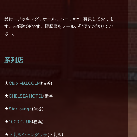
受付，ブッキング，ホール，バー，etc、募集しておりま
す。未経験OKです。履歴書をメールか郵便でお送りくだ
さい。
系列店
★
Club MALCOLM
(渋谷)
★
CHELSEA HOTEL
(渋谷)
★
Star lounge
(渋谷)
★
1000 CLUB
(横浜)
★
下北沢シャングリラ
(下北沢)