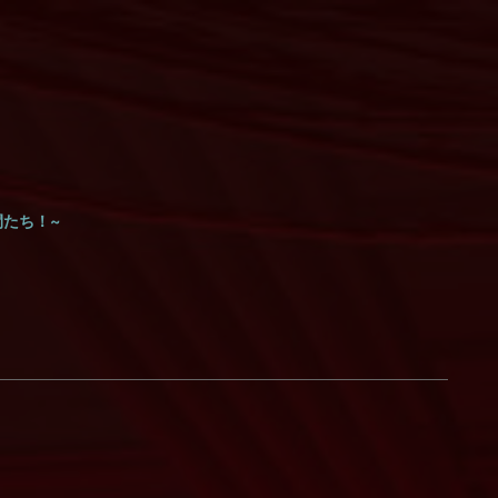
間たち！~
）