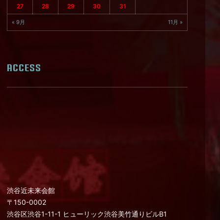
27
28
29
30
31
« 9月
11月 »
ACCESS
渋谷近未来会館
〒150-0002
渋谷区渋谷1-11-1 ヒューリック渋谷美竹通りビルB1