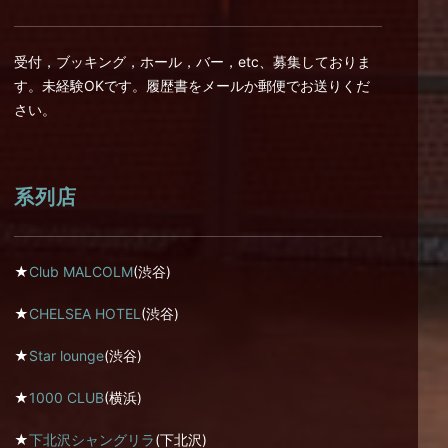
受付，ブッキング，ホール，バー，etc、募集しておりま
す。未経験OKです。履歴書をメールか郵便でお送りくだ
さい。
系列店
★
Club MALCOLM
(渋谷)
★
CHELSEA HOTEL
(渋谷)
★
Star lounge
(渋谷)
★
1000 CLUB
(横浜)
★
下北沢シャングリラ
(下北沢)