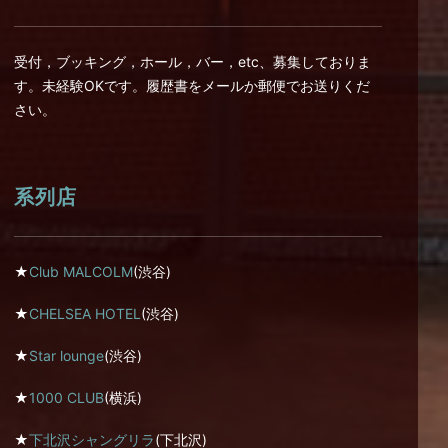
受付，ブッキング，ホール，バー，etc、募集しておりま
す。未経験OKです。履歴書をメールか郵便でお送りくだ
さい。
系列店
★
Club MALCOLM
(渋谷)
★
CHELSEA HOTEL
(渋谷)
★
Star lounge
(渋谷)
★
1000 CLUB
(横浜)
★
下北沢シャングリラ
(下北沢)