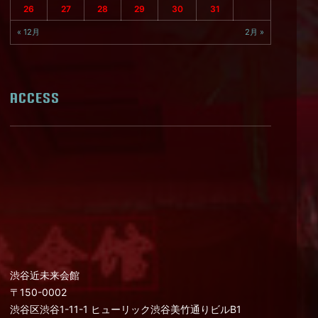
26
27
28
29
30
31
« 12月
2月 »
ACCESS
渋谷近未来会館
〒150-0002
渋谷区渋谷1-11-1 ヒューリック渋谷美竹通りビルB1