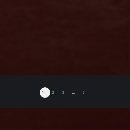
1
2
3
…
5