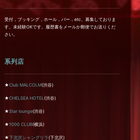
受付，ブッキング，ホール，バー，etc、募集しておりま
す。未経験OKです。履歴書をメールか郵便でお送りくだ
さい。
系列店
★
Club MALCOLM
(渋谷)
★
CHELSEA HOTEL
(渋谷)
★
Star lounge
(渋谷)
★
1000 CLUB
(横浜)
★
下北沢シャングリラ
(下北沢)