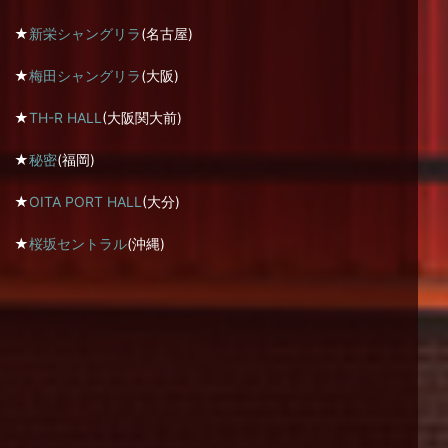
★
新栄シャングリラ
(名古屋)
★
梅田シャングリラ
(大阪)
★
TH-R HALL
(大阪関大前)
★
秘密
(福岡)
★
OITA PORT HALL
(大分)
★
桜坂セントラル
(沖縄)