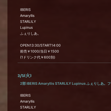
IBERIS
Amaryllis
STARLILY
Lupinus
ふぇりしあ。
OPEN13:30/START14:00
前売￥1000/当日￥1500
(1ドリンク代￥600別)
3/5(火)
2部 IBERIS Amaryllis STARLILY Lupinus ふぇりし
IBERIS
Amaryllis
STARLILY