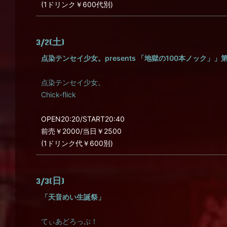
(1ドリンク￥600代別)
3/2(土)
点染テンセイ少女。presents 「地獄の100本ノック」」第
点染テンセイ少女。
Chick-flick
OPEN20:20/START20:40
前売￥2000/当日￥2500
(1ドリンク代￥600別)
3/3(日)
「天音めい生誕祭」
てぃあどろっぷ！