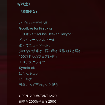
3/2(土)
『遊撃少女』
バブルバビデガム!!
Goodbye for First kiss
ミリオン! 〜Million Heaven Tokyo〜
メルクマールメルマール
強くてニューゲーム。
負けない僕等は、雨の降る世界で猫と踊る。
100万ドルのフェアレディ
♮リアスクライブ
Symdolick
ばたんキュン
ヒヨルナ
可愛いって言わないと呪う
OPEN12:00/START12:20
前売￥2000/当日￥2500