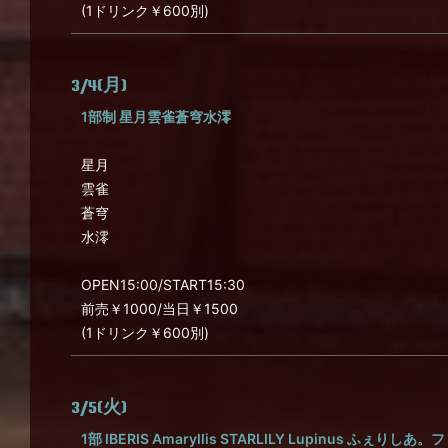
(1ドリンク￥600別)
3/4(月)
1部制 星月雲雀蒼穹水澪
星月
雲雀
蒼穹
水澪
OPEN15:00/START15:30
前売￥1000/当日￥1500
(1ドリンク￥600別)
3/5(火)
1部 IBERIS Amaryllis STARLILY Lupinus ふぇりし