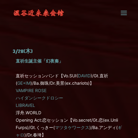
SYSTEM
3/28(木)
CONTACT
直祈生誕主催「幻夜奏」
直祈セッションバンド【Vo.SUI(
DAVID
)/Gt.直祈
(
GE+IM
)/Ba.御珠/Dr.美景(ex.chariots)】
VAMPIRE ROSE
ハイダンシークドロシー
LIBRAVEL
浮舟.WORLD
Opening Act:恋セッション【Vo.secret/Gt.恋(ex.Unli
Furps)/Gt.くっきー(
マツタケワークス
)/Ba.アンディ(
ギ
ャロ
)/Dr.春埼】