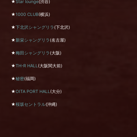
★
Star lounge
(渋谷)
★
1000 CLUB
(横浜)
★
下北沢シャングリラ
(下北沢)
★
新栄シャングリラ
(名古屋)
★
梅田シャングリラ
(大阪)
★
TH-R HALL
(大阪関大前)
★
秘密
(福岡)
★
OITA PORT HALL
(大分)
★
桜坂セントラル
(沖縄)