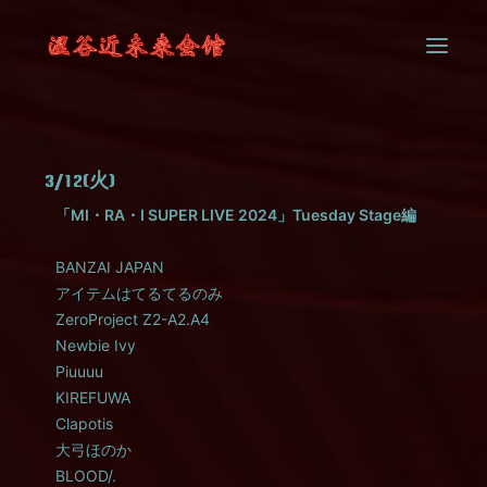
SYSTEM
3/12(火)
CONTACT
「MI・RA・I SUPER LIVE 2024」Tuesday Stage編
BANZAI JAPAN
アイテムはてるてるのみ
ZeroProject Z2-A2.A4
Newbie Ivy
Piuuuu
KIREFUWA
Clapotis
大弓ほのか
BLOOD/.