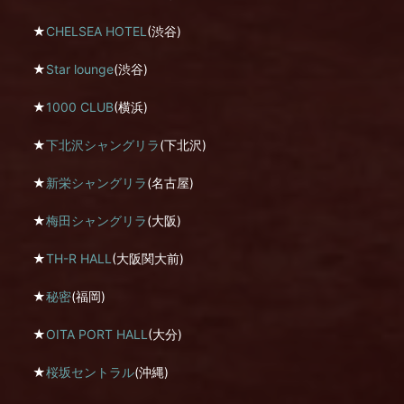
★
CHELSEA HOTEL
(渋谷)
★
Star lounge
(渋谷)
★
1000 CLUB
(横浜)
★
下北沢シャングリラ
(下北沢)
★
新栄シャングリラ
(名古屋)
★
梅田シャングリラ
(大阪)
★
TH-R HALL
(大阪関大前)
★
秘密
(福岡)
★
OITA PORT HALL
(大分)
★
桜坂セントラル
(沖縄)