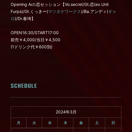
Opening Act:恋セッション【Vo.secret/Gt.恋(ex.Unli
Furps)/Gt.くっきー(
マツタケワークス
)/Ba.アンディ(
ギャ
ロ
)/Dr.春埼】
OPEN16:30/START17:00
前売￥4,000/当日￥4,500
(1ドリンク代￥600別)
SCHEDULE
2024年3月
月
火
水
木
金
土
日