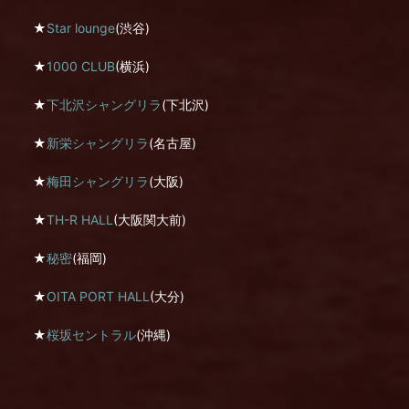
★
Star lounge
(渋谷)
★
1000 CLUB
(横浜)
★
下北沢シャングリラ
(下北沢)
★
新栄シャングリラ
(名古屋)
★
梅田シャングリラ
(大阪)
★
TH-R HALL
(大阪関大前)
★
秘密
(福岡)
★
OITA PORT HALL
(大分)
★
桜坂セントラル
(沖縄)