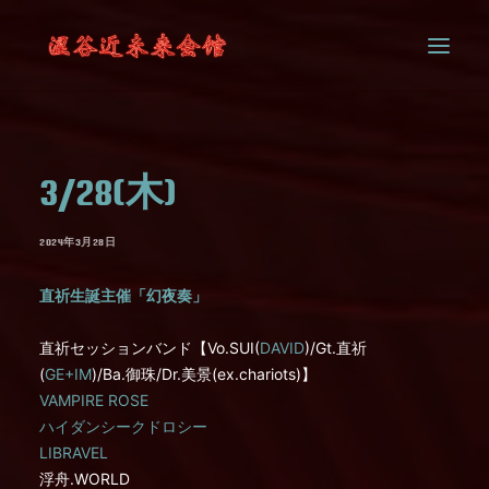
SYSTEM
3/28(木)
CONTACT
2024年3月28日
直祈生誕主催「幻夜奏」
直祈セッションバンド【Vo.SUI(
DAVID
)/Gt.直祈
(
GE+IM
)/Ba.御珠/Dr.美景(ex.chariots)】
VAMPIRE ROSE
ハイダンシークドロシー
LIBRAVEL
浮舟.WORLD