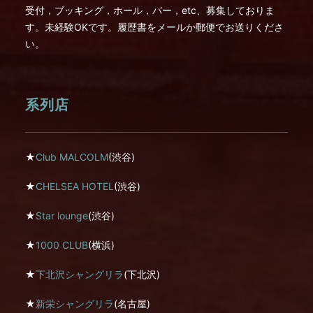
受付，ブッキング，ホール，バー，etc、募集しておりま
す。未経験OKです。履歴書をメールか郵便でお送りくださ
い。
系列店
★
Club MALCOLM
(渋谷)
★
CHELSEA HOTEL
(渋谷)
★
Star lounge
(渋谷)
★
1000 CLUB
(横浜)
★
下北沢シャングリラ
(下北沢)
★
新栄シャングリラ
(名古屋)